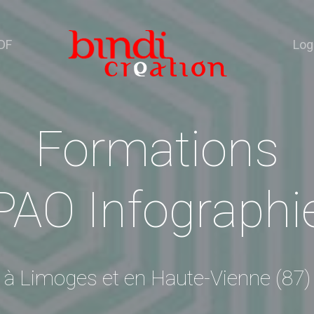
DF
Log
Formations
PAO Infographi
à Limoges et en Haute-Vienne (87)