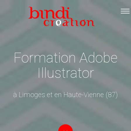
Accueil
Les formations
Catalogue PDF
Logiciels Libres
Formation Adobe
Infos pratiques
Illustrator
Contact
à Limoges et en Haute-Vienne (87)