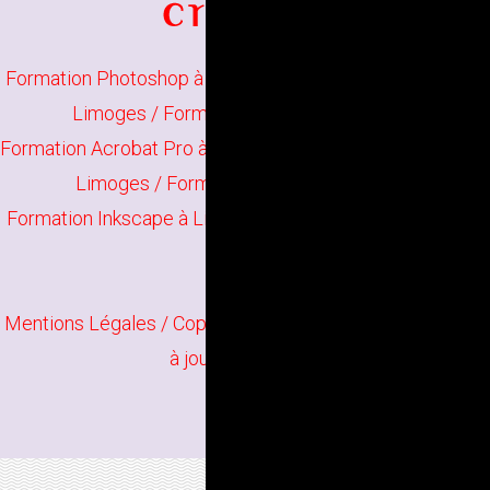
Formation Photoshop à Limoges
/
Formation Illustrator à
Limoges
/
Formation Indesign à Limoges
Formation Acrobat Pro à Limoges
/
Formation The Gimp à
Limoges
/
Formation Scribus à Limoges
Formation Inkscape à Limoges
/
Formation Infographie à
Limoges
Mentions Légales
/ Copyright
Bindi Création
Contenu mis
à jour en juin 2026