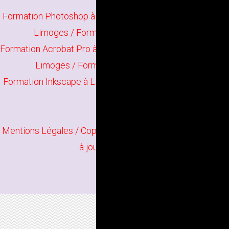
Formation Photoshop à Limoges
/
Formation Illustrator à
Limoges
/
Formation Indesign à Limoges
Formation Acrobat Pro à Limoges
/
Formation The Gimp à
Limoges
/
Formation Scribus à Limoges
Formation Inkscape à Limoges
/
Formation Infographie à
Limoges
Mentions Légales
/ Copyright
Bindi Création
Contenu mis
à jour en juin 2026