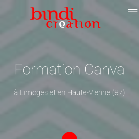
Accueil
Les formations
Catalogue PDF
Logiciels Libres
Infos pratiques
Formation Canva
Contact
à Limoges et en Haute-Vienne (87)