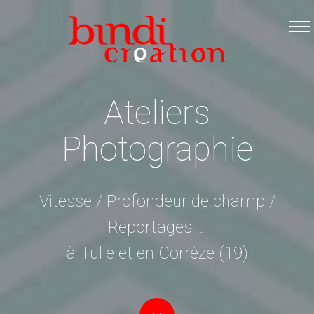
Accueil
Les formations
Catalogue PDF
Ateliers
Logiciels Libres
Photographie
Infos pratiques
Contact
Vitesse / Profondeur de champ /
Reportages ...
à Tulle et en Corrèze (19)