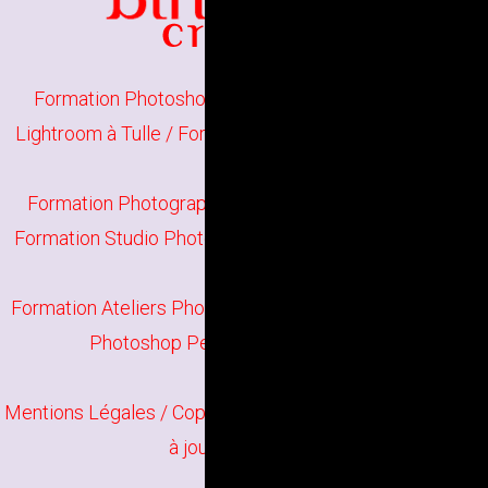
Formation Photoshop Initiation à Tulle
/
Formation
Lightroom à Tulle
/
Formation Photographie Initiation à
Tulle
Formation Photographie Perfectionnement à Tulle
/
Formation Studio Photo à Tulle
/
Formation Darktable à
Tulle
Formation Ateliers Photographiques à Tulle
/
Formation
Photoshop Perfectionnement à Tulle
Mentions Légales
/ Copyright
Bindi Création
Contenu mis
à jour en juin 2026