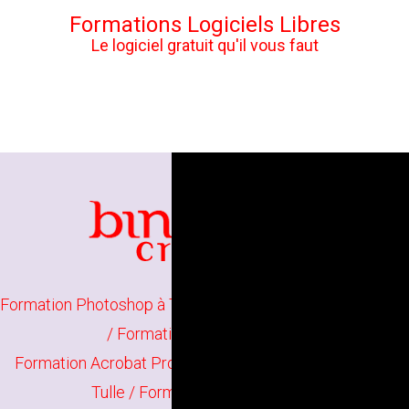
Formations Logiciels Libres
Le logiciel gratuit qu'il vous faut
Formation Photoshop à Tulle
/
Formation Illustrator à Tulle
/
Formation Indesign à Tulle
Formation Acrobat Pro à Tulle
/
Formation The Gimp à
Tulle
/
Formation Scribus à Tulle