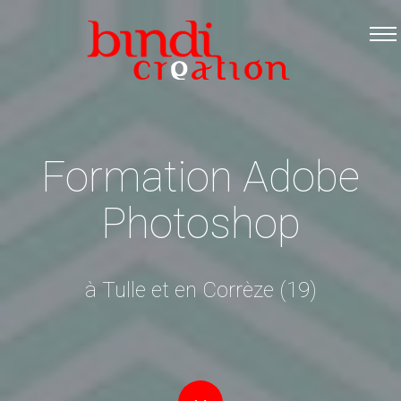
Accueil
Les formations
Catalogue PDF
Logiciels Libres
Formation Adobe
Infos pratiques
Photoshop
Contact
à Tulle et en Corrèze (19)