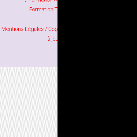
Formation Twilight Render à Tulle
Mentions Légales
/ Copyright
Bindi Création
Contenu mis
à jour en juin 2026