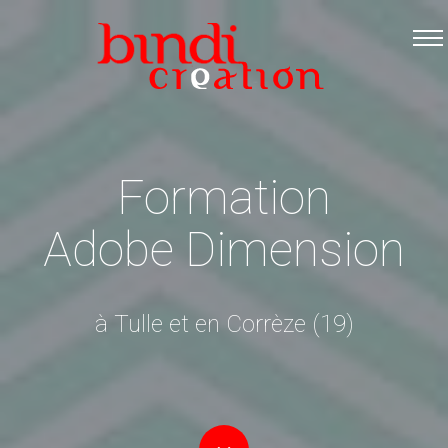
Accueil
Les formations
Catalogue PDF
Logiciels Libres
Formation
Infos pratiques
Adobe Dimension
Contact
à Tulle et en Corrèze (19)