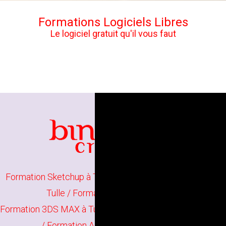
Formations Logiciels Libres
Le logiciel gratuit qu'il vous faut
Formation Sketchup à Tulle
/
Formation Sketchup Pro à
Tulle
/
Formation Rendu 3D à Tulle
Formation 3DS MAX à Tulle
/
Formation Cinema 4D à Tulle
/
Formation Adobe Dimension à Tulle