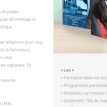
s en pages
, plan de montage et
phique.
par téléphone pour vous
ité du formateur).
n intra.
rise signataire. En
> Les +
> Formation dans vos loc
rmanente.
> Programmes personnali
> Modalités sur mesure (d
> Seulement 15% de majora
ou Mac.