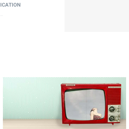
ICATION
..