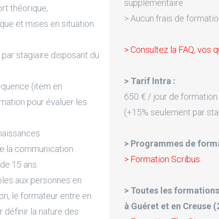
supplémentaire
rt théorique,
> Aucun frais de formatio
que et mises en situation.
> Consultez la FAQ, vos q
par stagiaire disposant du
.
> Tarif Intra :
équence (item en
650 € / jour de formation
rmation pour évaluer les
(+15% seulement par sta
naissances.
> Programmes de forma
de la communication
> Formation Scribus
 de 15 ans.
bles aux personnes en
> Toutes les formations
on, le formateur entre en
à Guéret et en Creuse (2
 définir la nature des