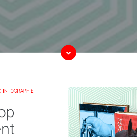
O INFOGRAPHIE
op
nt