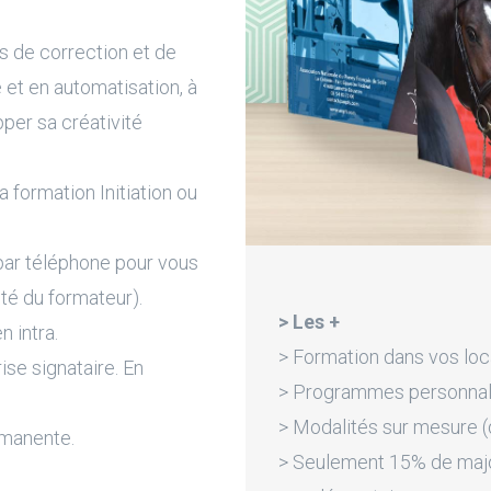
 de correction et de
 et en automatisation, à
per sa créativité
a formation Initiation ou
par téléphone pour vous
ité du formateur).
> Les +
n intra.
> Formation dans vos loc
rise signataire. En
> Programmes personnali
> Modalités sur mesure (d
rmanente.
> Seulement 15% de majora