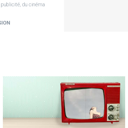
 publicité, du cinéma
SION