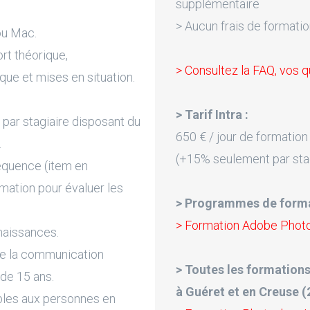
supplémentaire
> Aucun frais de formatio
ou Mac.
rt théorique,
> Consultez la FAQ, vos q
que et mises en situation.
> Tarif Intra :
par stagiaire disposant du
650 € / jour de formation
.
(+15% seulement par sta
équence (item en
rmation pour évaluer les
> Programmes de forma
> Formation Adobe Phot
naissances.
de la communication
> Toutes les formatio
 de 15 ans.
à Guéret et en Creuse (2
bles aux personnes en